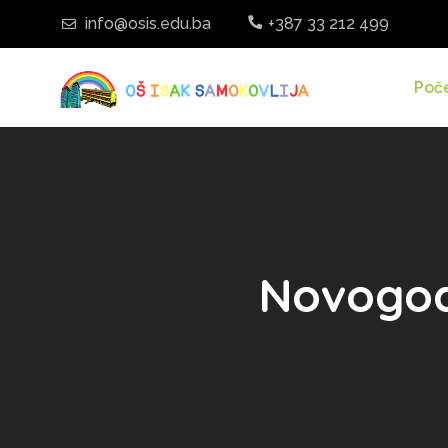
info@osis.edu.ba
+387 33 212 499
Poč
Novogodi