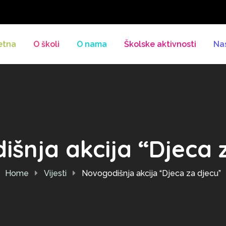
etna
O školi
O nama
Školske aktivnosti
Na
šnja akcija “Djeca 
Home
Vijesti
Novogodišnja akcija “Djeca za djecu”