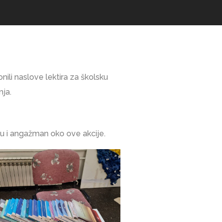
nili naslove lektira za školsku
nja.
eju i angažman oko ove akcije.