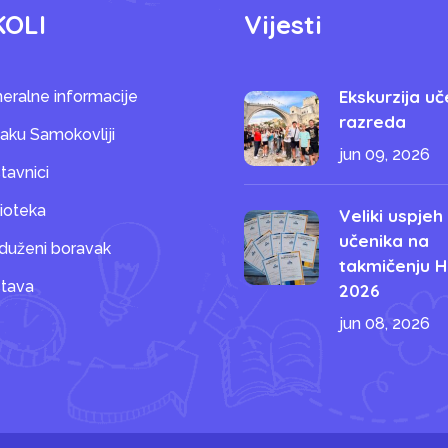
KOLI
Vijesti
Ekskurzija uč
eralne informacije
razreda
saku Samokovliji
jun 09, 2026
tavnici
lioteka
Veliki uspjeh
učenika na
duženi boravak
takmičenju H
tava
2026
jun 08, 2026