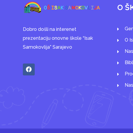
O Š
Gen
Dobro došli na interenet
prezentaciju onovne škole “Isak
O I
Samokovlija” Sarajevo
Nas
Bib
Pro
Nas