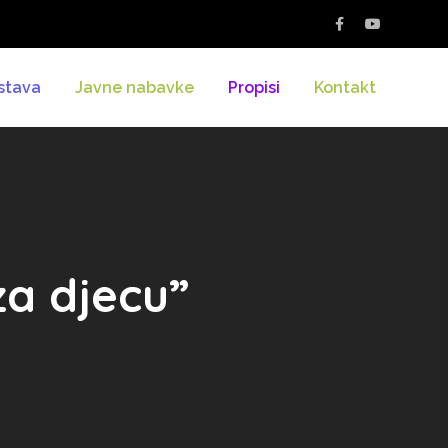
stava
Javne nabavke
Propisi
Kontakt
za djecu”