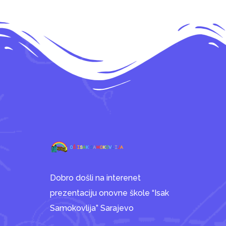
Dobro došli na interenet
prezentaciju onovne škole “Isak
Samokovlija” Sarajevo