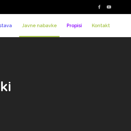
stava
Javne nabavke
Propisi
Kontakt
ki