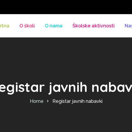
etna
O školi
O nama
Školske aktivnosti
Na
egistar javnih nabav
Home
Registar javnih nabavki