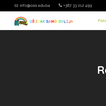
info@osis.edu.ba
+387 33 212 499
Poč
R