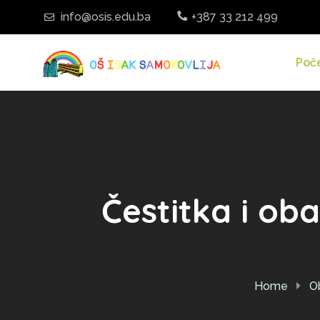
info@osis.edu.ba
+387 33 212 499
Poč
Čestitka i o
Home
O