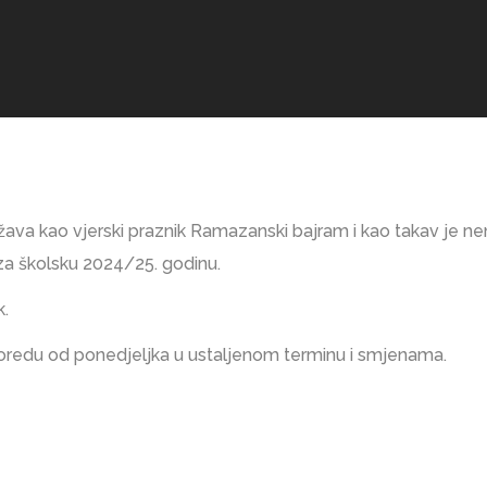
ežava kao vjerski praznik Ramazanski bajram i kao takav je ne
a školsku 2024/25. godinu.
k.
sporedu od ponedjeljka u ustaljenom terminu i smjenama.