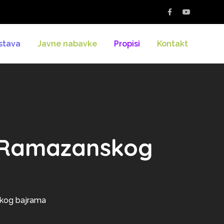
stava
Javne nabavke
Propisi
Kontakt
m Ramazanskog
skog bajrama