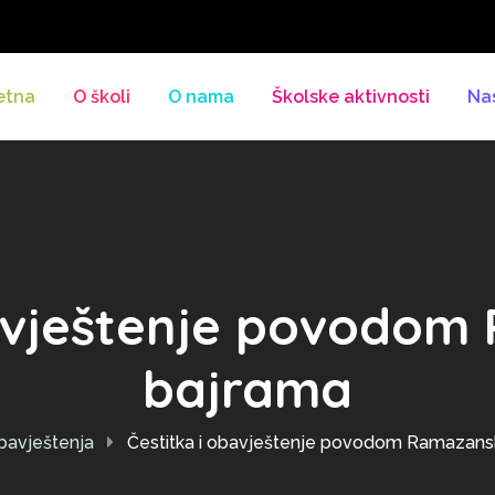
etna
O školi
O nama
Školske aktivnosti
Na
bavještenje povodo
bajrama
bavještenja
Čestitka i obavještenje povodom Ramazan