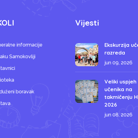
KOLI
Vijesti
Ekskurzija uč
eralne informacije
razreda
saku Samokovliji
jun 09, 2026
tavnici
lioteka
Veliki uspjeh
učenika na
duženi boravak
takmičenju H
tava
2026
jun 08, 2026