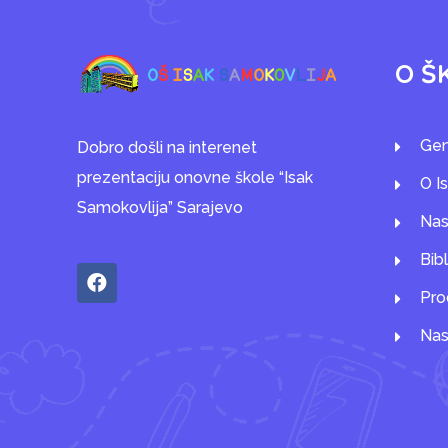
O Š
Gen
Dobro došli na interenet
prezentaciju onovne škole “Isak
O I
Samokovlija” Sarajevo
Nas
Bib
Pro
Nas