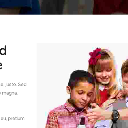
ed
e
ae, justo. Sed
is magna.
 eu, pretium