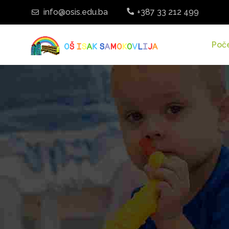
info@osis.edu.ba
+387 33 212 499
Poč