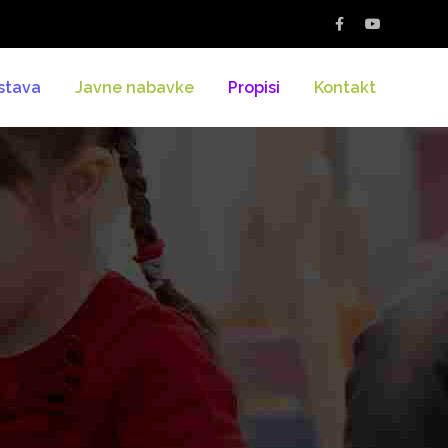
stava
Javne nabavke
Propisi
Kontakt