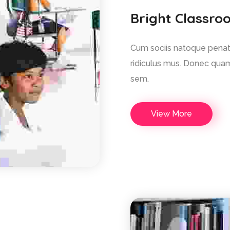
Bright Classro
Cum sociis natoque penati
ridiculus mus. Donec quam 
sem.
View More