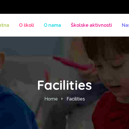
etna
O školi
O nama
Školske aktivnosti
Na
Facilities
Home
Facilities