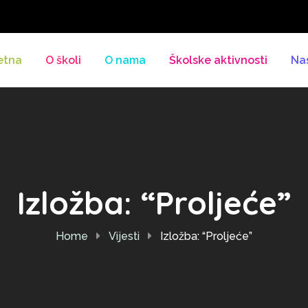
etna
O školi
O nama
Školske aktivnosti
Na
Izložba: “Proljeće”
Home
Vijesti
Izložba: “Proljeće”