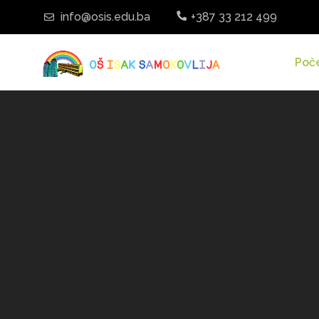
info@osis.edu.ba
+387 33 212 499
Poč