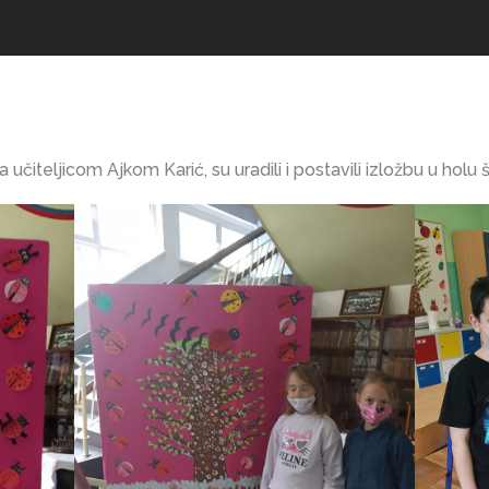
a učiteljicom Ajkom Karić, su uradili i postavili izložbu u holu