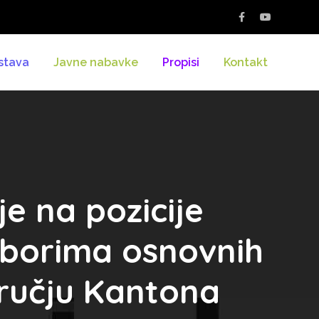
stava
Javne nabavke
Propisi
Kontakt
e na pozicije
dborima osnovnih
dručju Kantona