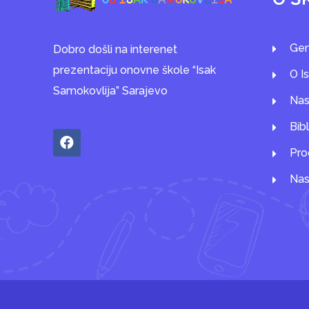
Gen
Dobro došli na interenet
prezentaciju onovne škole “Isak
O I
Samokovlija” Sarajevo
Nas
Bib
Pro
Nas