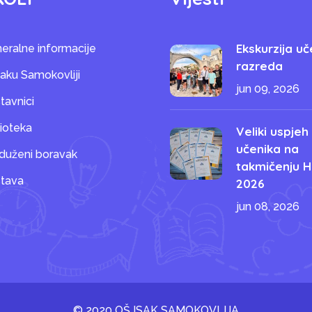
Ekskurzija uč
eralne informacije
razreda
saku Samokovliji
jun 09, 2026
tavnici
lioteka
Veliki uspjeh
učenika na
duženi boravak
takmičenju H
tava
2026
jun 08, 2026
© 2020 OŠ ISAK SAMOKOVLIJA