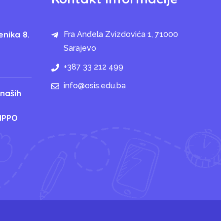
enika 8.
Fra Anđela Zvizdovića 1, 71000
Sarajevo
+387 33 212 499
info@osis.edu.ba
 naših
IPPO