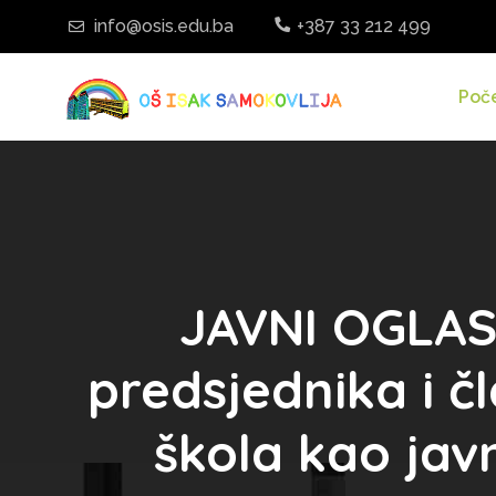
info@osis.edu.ba
+387 33 212 499
Poč
JAVNI OGLAS 
predsjednika i 
škola kao jav