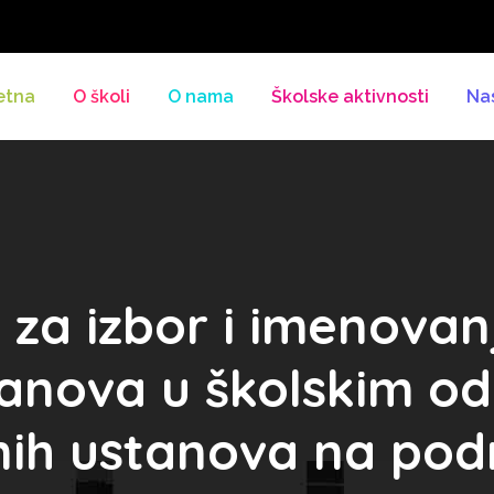
etna
O školi
O nama
Školske aktivnosti
Na
za izbor i imenovanj
članova u školskim o
nih ustanova na po