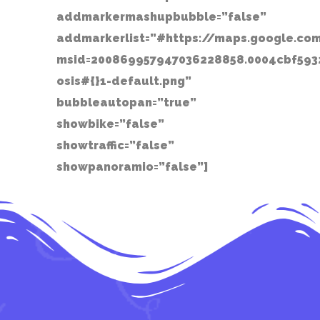
addmarkermashupbubble=”false”
addmarkerlist=”#https://maps.google.c
msid=200869957947036228858.0004cbf5932
osis#{}1-default.png”
bubbleautopan=”true”
showbike=”false”
showtraffic=”false”
showpanoramio=”false”]