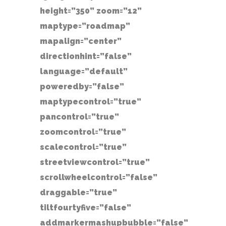
height=”350” zoom=”12”
maptype=”roadmap”
mapalign=”center”
directionhint=”false”
language=”default”
poweredby=”false”
maptypecontrol=”true”
pancontrol=”true”
zoomcontrol=”true”
scalecontrol=”true”
streetviewcontrol=”true”
scrollwheelcontrol=”false”
draggable=”true”
tiltfourtyfive=”false”
addmarkermashupbubble=”false”