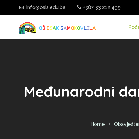
info@osis.edu.ba
+387 33 212 499
Poč
Međunarodni dan
Home
Obavješte