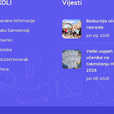
KOLI
Vijesti
Ekskurzija uč
eralne informacije
razreda
saku Samokovliji
jun 09, 2026
tavnici
lioteka
Veliki uspjeh
učenika na
duženi boravak
takmičenju H
tava
2026
jun 08, 2026