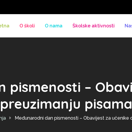
etna
O školi
O nama
Školske aktivnosti
Na
 pismenosti – Obavij
preuzimanju pisam
nja
Međunarodni dan pismenosti – Obavijest za učenike 