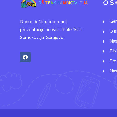
O Š
Gen
Dobro došli na interenet
prezentaciju onovne škole “Isak
O I
Samokovlija” Sarajevo
Nas
Bib
Pro
Nas