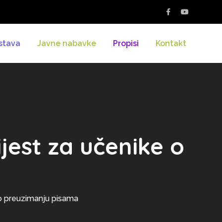
stava
Javne nabavke
Propisi
Kontakt
est za učenike o
a
o preuzimanju pisama