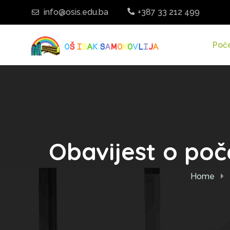
info@osis.edu.ba
+387 33 212 499
Poč
Obavijest o poč
Home