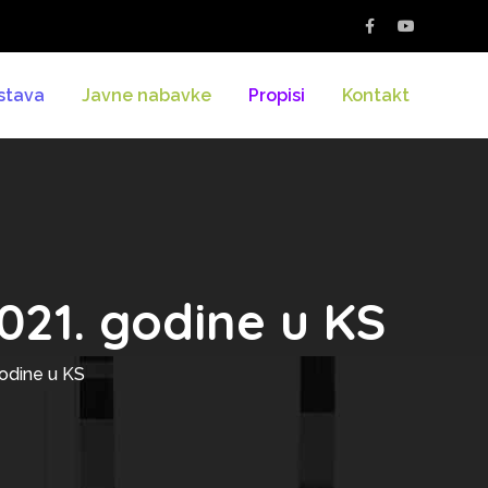
stava
Javne nabavke
Propisi
Kontakt
021. godine u KS
odine u KS