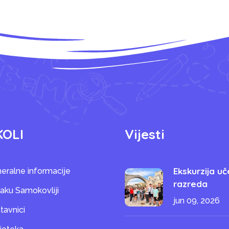
KOLI
Vijesti
Ekskurzija uč
eralne informacije
razreda
saku Samokovliji
jun 09, 2026
tavnici