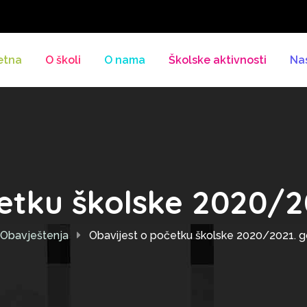
etna
O školi
O nama
Školske aktivnosti
Na
etku školske 2020/2
Obavještenja
Obavijest o početku školske 2020/2021. g