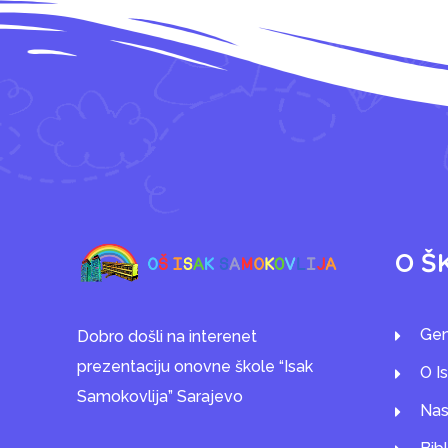
O Š
Gen
Dobro došli na interenet
prezentaciju onovne škole “Isak
O I
Samokovlija” Sarajevo
Nas