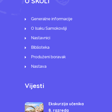
O ŠKOLI
Generalne informacije
O Isaku Samokovliji
Nastavnici
Biblioteka
Produženi boravak
Nastava
Vijesti
Ekskurzija učenika
8. razreda