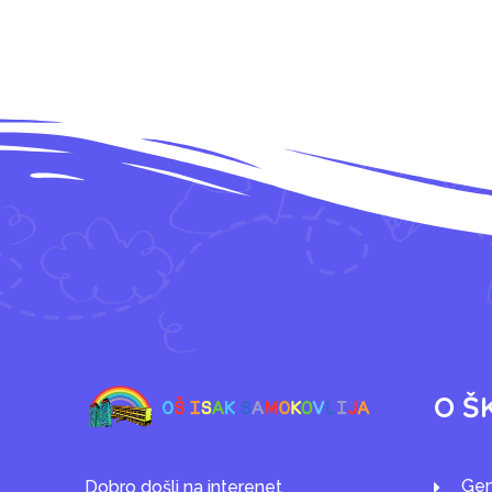
O Š
Gen
Dobro došli na interenet