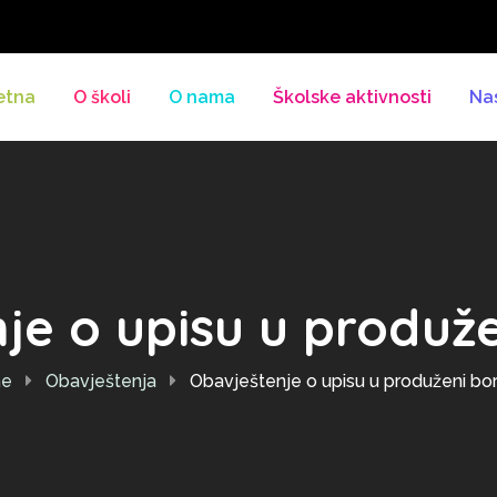
etna
O školi
O nama
Školske aktivnosti
Na
je o upisu u produž
e
Obavještenja
Obavještenje o upisu u produženi bo