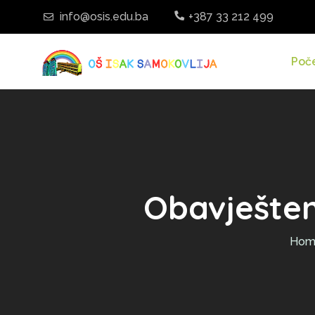
info@osis.edu.ba
+387 33 212 499
Poč
Obavješten
Hom