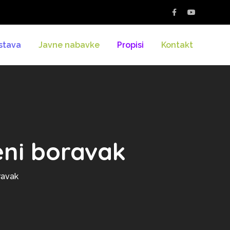
stava
Javne nabavke
Propisi
Kontakt
eni boravak
ravak