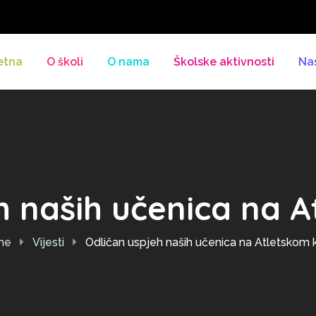
etna
O školi
O nama
Školske aktivnosti
Na
h naših učenica na 
me
Vijesti
Odličan uspjeh naših učenica na Atletskom 