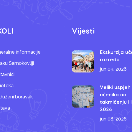
KOLI
Vijesti
Ekskurzija uč
eralne informacije
razreda
saku Samokovliji
jun 09, 2026
tavnici
lioteka
Veliki uspjeh
učenika na
duženi boravak
takmičenju H
tava
2026
jun 08, 2026