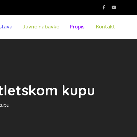
stava
Javne nabavke
Propisi
Kontakt
Atletskom kupu
kupu