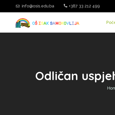
info@osis.edu.ba
+387 33 212 499
Poč
Odličan uspje
Ho