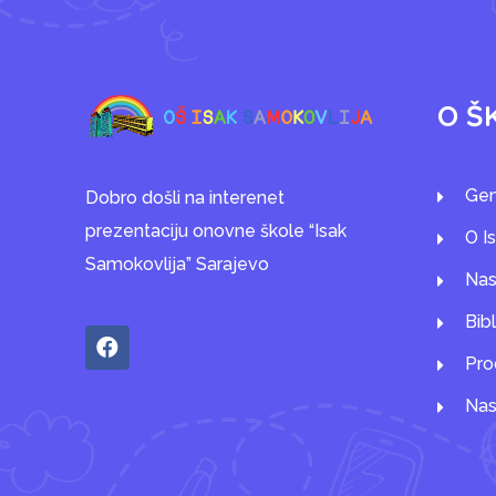
O Š
Gen
Dobro došli na interenet
prezentaciju onovne škole “Isak
O I
Samokovlija” Sarajevo
Nas
Bib
Pro
Nas