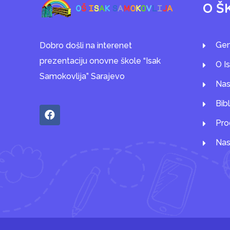
O Š
Gen
Dobro došli na interenet
prezentaciju onovne škole “Isak
O I
Samokovlija” Sarajevo
Nas
Bib
Pro
Nas