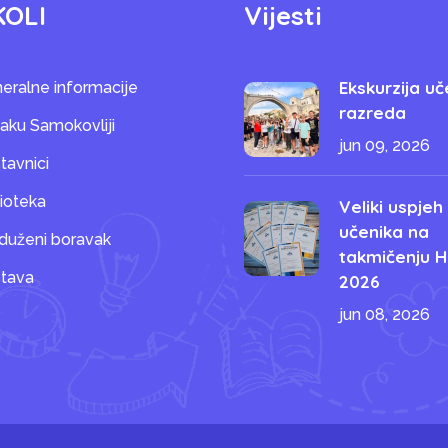
KOLI
Vijesti
Ekskurzija uč
eralne informacije
razreda
saku Samokovliji
jun 09, 2026
tavnici
lioteka
Veliki uspjeh
učenika na
duženi boravak
takmičenju H
tava
2026
jun 08, 2026