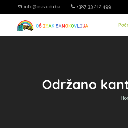
info@osis.edu.ba
+387 33 212 499
Poč
Održano kant
Ho