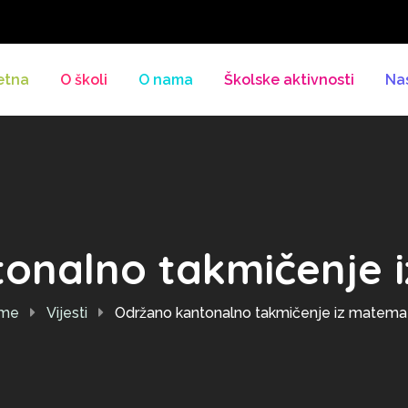
etna
O školi
O nama
Školske aktivnosti
Na
onalno takmičenje 
me
Vijesti
Održano kantonalno takmičenje iz matema