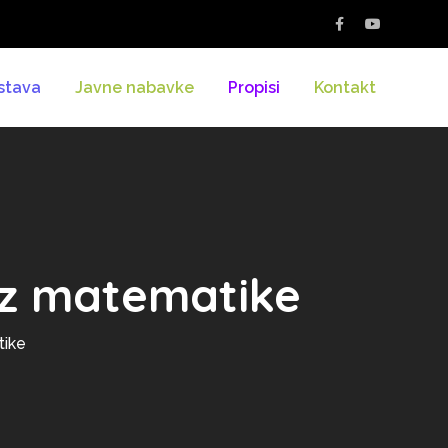
stava
Javne nabavke
Propisi
Kontakt
iz matematike
tike