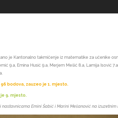
žano je Kantonalno takmičenje iz matematike za učenike osn
emić 9.a, Emina Husić 9.a, Merjem Mešić 8.a, Lamija Isović 7.a,
a.
 96 bodova, zauzeo je 1. mjesto.
je 9. mjesto.
i nastavnicama Emini Šabić i Marini Mešanović na izuzetnim 