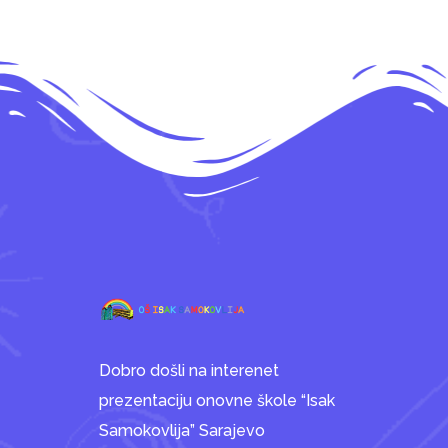
Dobro došli na interenet
prezentaciju onovne škole “Isak
Samokovlija” Sarajevo