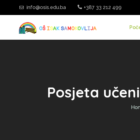
info@osis.edu.ba
+387 33 212 499
Poč
Posjeta učen
Ho