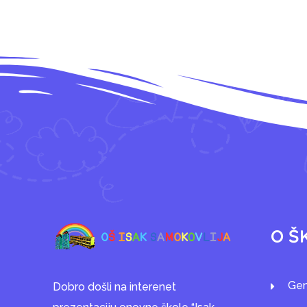
O Š
Gen
Dobro došli na interenet