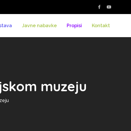
stava
Javne nabavke
Propisi
Kontakt
ljskom muzeju
zeju