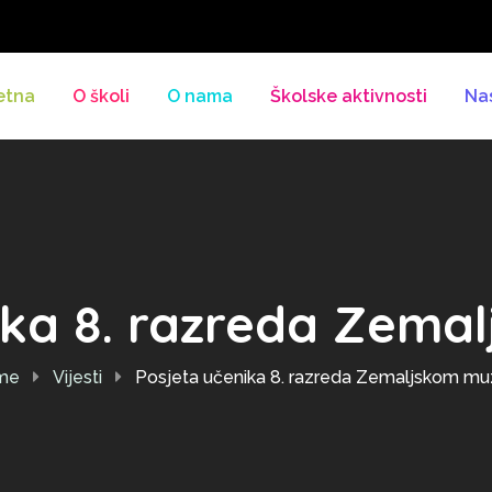
etna
O školi
O nama
Školske aktivnosti
Na
ika 8. razreda Zema
me
Vijesti
Posjeta učenika 8. razreda Zemaljskom mu