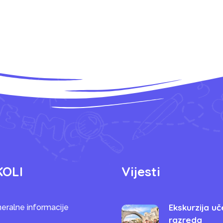
KOLI
Vijesti
Ekskurzija uč
eralne informacije
razreda