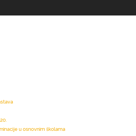
astava
020.
kriminacije u osnovnim školama