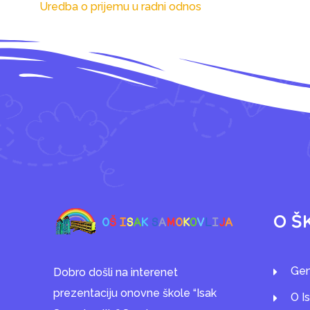
Uredba o prijemu u radni odnos
O Š
Gen
Dobro došli na interenet
prezentaciju onovne škole “Isak
O I