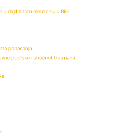
m u digitalnom okruženju u BiH
icima ponasanja
zovne podrške i stručnot tretmana
ka
om