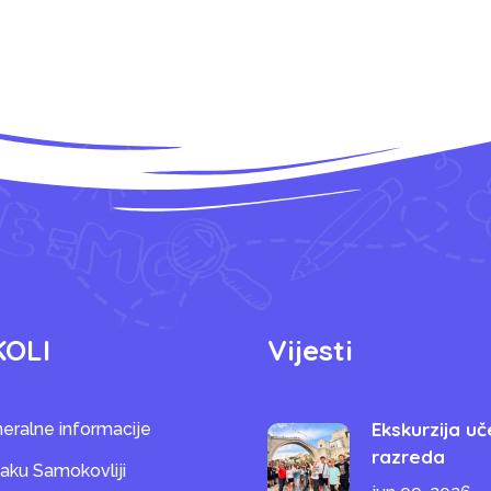
KOLI
Vijesti
Ekskurzija uč
eralne informacije
razreda
saku Samokovliji