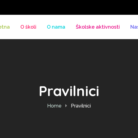
etna
O školi
O nama
Školske aktivnosti
Na
Pravilnici
Home
Pravilnici