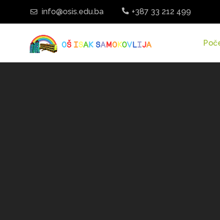
info@osis.edu.ba
+387 33 212 499
Poč