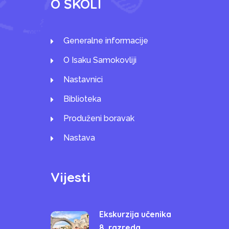
O ŠKOLI
Generalne informacije
O Isaku Samokovliji
Nastavnici
Biblioteka
Produženi boravak
Nastava
Vijesti
Ekskurzija učenika
8. razreda