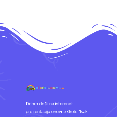
Dobro došli na interenet
prezentaciju onovne škole “Isak