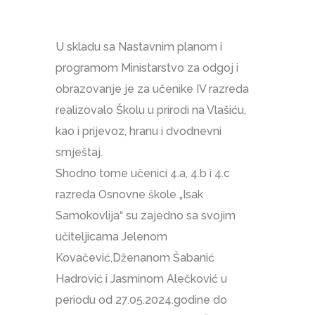
U skladu sa Nastavnim planom i
programom Ministarstvo za odgoj i
obrazovanje je za učenike IV razreda
realizovalo Školu u prirodi na Vlašiću,
kao i prijevoz, hranu i dvodnevni
smještaj.
Shodno tome učenici 4.a, 4.b i 4.c
razreda Osnovne škole „Isak
Samokovlija“ su zajedno sa svojim
učiteljicama Jelenom
Kovačević,Dženanom Šabanić
Hadrović i Jasminom Alečković u
periodu od 27.05.2024.godine do