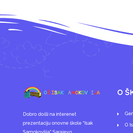
O Š
Gen
Dobro došli na interenet
prezentaciju onovne škole “Isak
O I
Samokovlija” Sarajevo