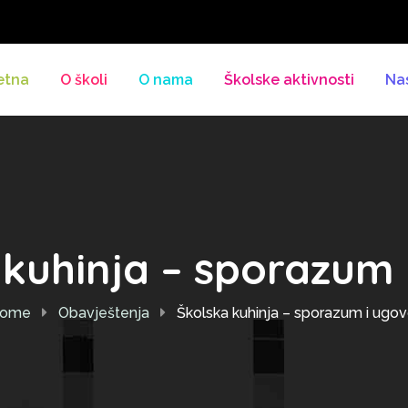
etna
O školi
O nama
Školske aktivnosti
Na
 kuhinja – sporazum 
ome
Obavještenja
Školska kuhinja – sporazum i ugov