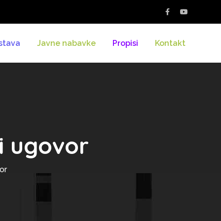
stava
Javne nabavke
Propisi
Kontakt
i ugovor
or