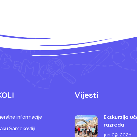
KOLI
Vijesti
Ekskurzija uč
eralne informacije
razreda
saku Samokovliji
jun 09, 2026