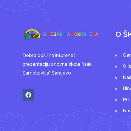
O Š
Gen
Dobro došli na interenet
prezentaciju onovne škole “Isak
O I
Samokovlija” Sarajevo
Nas
Bib
Pro
Nas