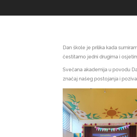
Dan škole je prilika kada sumiram
čestitamo jedni drugima i osjeti
Svečana akademija u povodu Dana
značaj našeg postojanja i poziva k