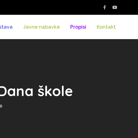
stava
Javne nabavke
Propisi
Kontakt
Dana škole
e