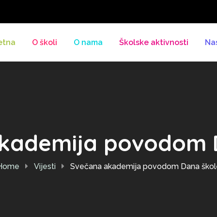
etna
O školi
O nama
Školske aktivnosti
Na
kademija povodom 
Home
Vijesti
Svečana akademija povodom Dana škol