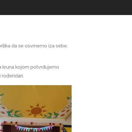
prilika da se osvrnemo iza sebe,
ša kruna kojom potvrđujemo
ti rođendan.