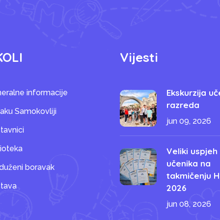
KOLI
Vijesti
Ekskurzija uč
eralne informacije
razreda
saku Samokovliji
jun 09, 2026
tavnici
lioteka
Veliki uspjeh
učenika na
duženi boravak
takmičenju H
tava
2026
jun 08, 2026