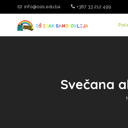
info@osis.edu.ba
+387 33 212 499
Poč
Svečana a