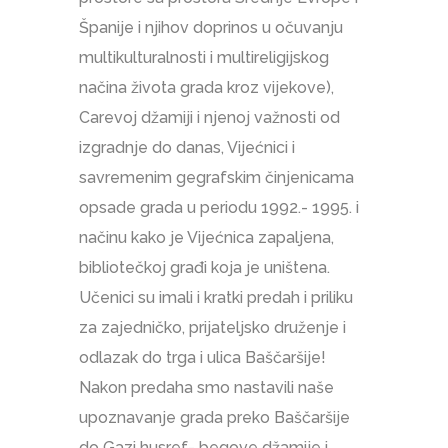
Španije i njihov doprinos u očuvanju
multikulturalnosti i multireligijskog
načina života grada kroz vijekove),
Carevoj džamiji i njenoj važnosti od
izgradnje do danas, Vijećnici i
savremenim gegrafskim činjenicama
opsade grada u periodu 1992.- 1995. i
načinu kako je Vijećnica zapaljena,
bibliotečkoj građi koja je uništena.
Učenici su imali i kratki predah i priliku
za zajedničko, prijateljsko druženje i
odlazak do trga i ulica Baščaršije!
Nakon predaha smo nastavili naše
upoznavanje grada preko Baščaršije
do Gazi husref- begove džamije i