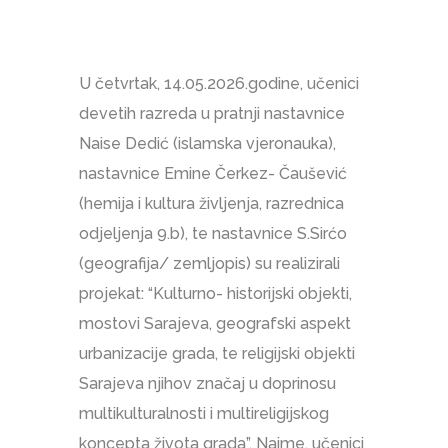
U četvrtak, 14.05.2026.godine, učenici
devetih razreda u pratnji nastavnice
Naise Dedić (islamska vjeronauka),
nastavnice Emine Čerkez- Čaušević
(hemija i kultura življenja, razrednica
odjeljenja 9.b), te nastavnice S.Sirćo
(geografija/ zemljopis) su realizirali
projekat: “Kulturno- historijski objekti,
mostovi Sarajeva, geografski aspekt
urbanizacije grada, te religijski objekti
Sarajeva njihov značaj u doprinosu
multikulturalnosti i multireligijskog
koncepta života grada”. Naime, učenici