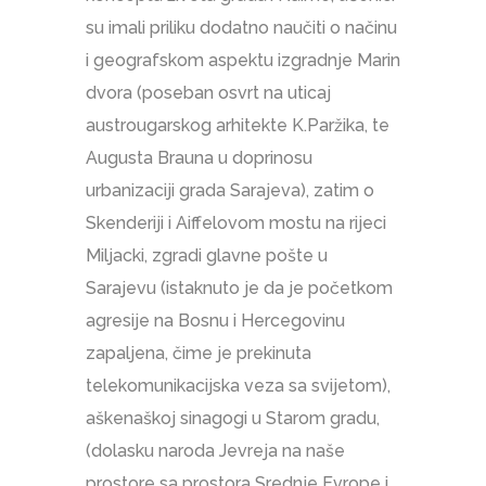
su imali priliku dodatno naučiti o načinu
i geografskom aspektu izgradnje Marin
dvora (poseban osvrt na uticaj
austrougarskog arhitekte K.Paržika, te
Augusta Brauna u doprinosu
urbanizaciji grada Sarajeva), zatim o
Skenderiji i Aiffelovom mostu na rijeci
Miljacki, zgradi glavne pošte u
Sarajevu (istaknuto je da je početkom
agresije na Bosnu i Hercegovinu
zapaljena, čime je prekinuta
telekomunikacijska veza sa svijetom),
aškenaškoj sinagogi u Starom gradu,
(dolasku naroda Jevreja na naše
prostore sa prostora Srednje Evrope i