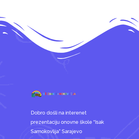
Dobro došli na interenet
prezentaciju onovne škole “Isak
Samokovlija” Sarajevo