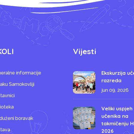
KOLI
Vijesti
Ekskurzija uč
eralne informacije
razreda
saku Samokovliji
jun 09, 2026
tavnici
lioteka
Veliki uspjeh
učenika na
duženi boravak
takmičenju H
tava
2026