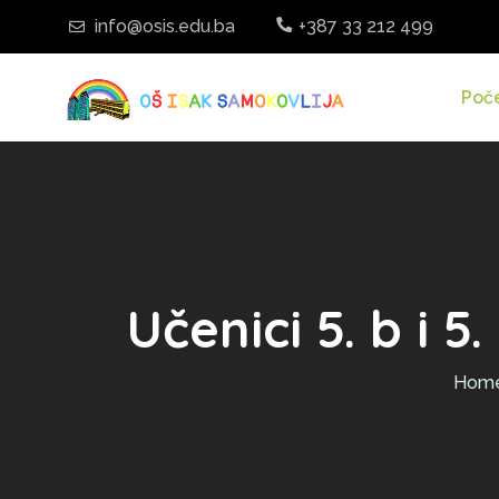
info@osis.edu.ba
+387 33 212 499
Poč
Učenici 5. b i 5
Hom