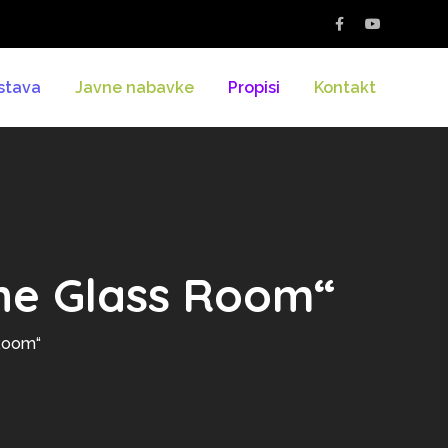
stava
Javne nabavke
Propisi
Kontakt
 „The Glass Room“
 Room“