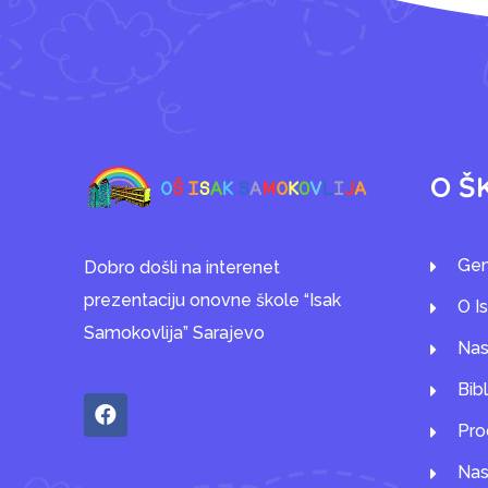
O Š
Gen
Dobro došli na interenet
prezentaciju onovne škole “Isak
O I
Samokovlija” Sarajevo
Nas
Bib
Pro
Nas