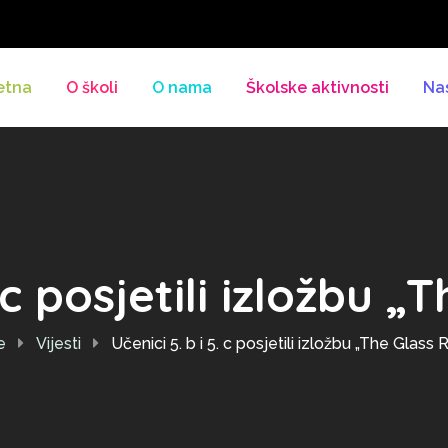
etna
O školi
O nama
Školske aktivnosti
Na
. c posjetili izložbu
e
Vijesti
Učenici 5. b i 5. c posjetili izložbu „The Glass