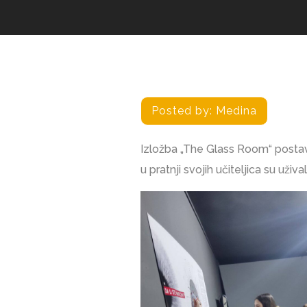
Posted by:
Medina
Izložba „The Glass Room“ postavl
u pratnji svojih učiteljica su uži