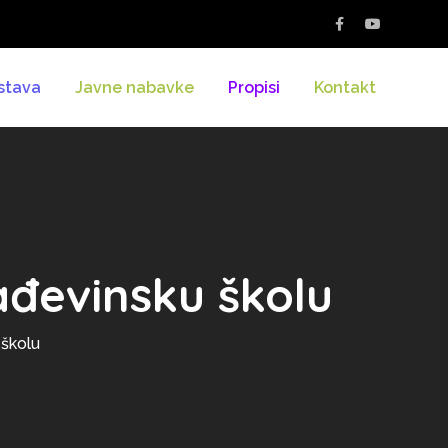
stava
Javne nabavke
Propisi
Kontakt
rađevinsku školu
 školu