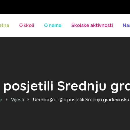
etna
O školi
O nama
Školske aktivnosti
Na
.c posjetili Srednju g
e
Vijesti
Učenici 9.b i 9.c posjetili Srednju građevinsku