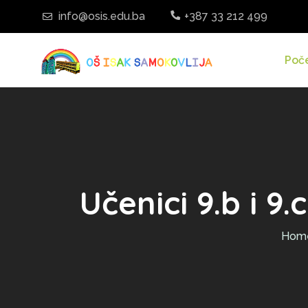
info@osis.edu.ba
+387 33 212 499
Poč
Učenici 9.b i 9
Hom