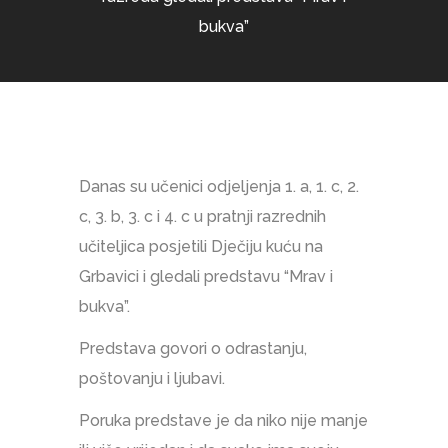
bukva”
Danas su učenici odjeljenja 1. a, 1. c, 2.
c, 3. b, 3. c i 4. c u pratnji razrednih
učiteljica posjetili Dječiju kuću na
Grbavici i gledali predstavu “Mrav i
bukva”.
Predstava govori o odrastanju,
poštovanju i ljubavi.
Poruka predstave je da niko nije manje