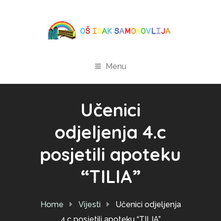
Menu
Učenici
odjeljenja 4.c
posjetili apoteku
“TILIA”
Home
Vijesti
Učenici odjeljenja
4.c posjetili apoteku “TILIA”