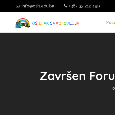
info@osis.edu.ba
+387 33 212 499
Poč
Završen Foru
H