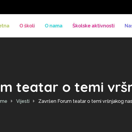
etna
O školi
O nama
Školske aktivnosti
Na
m teatar o temi vršn
ome
Vijesti
Završen Forum teatar o temi vršnjakog nasi