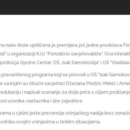
ma naše škole upriličena je premijera još jedne predstava F
oli“ u organizaciji KJU “Porodično savjetovalište”. Ova intera
područja Općine Centar: OŠ „Isak Samokovlija“ i OŠ “Vladislav 
preventivnog programa koji se provodi u OŠ “Isak Samokovlija
ve sa kojim su stručni savjetnici Dženana Pindžo-Mekić i Amer
 edukaciju i napisali scenarije za dvije priče s ciljem podizan
 kod učenika, nastavnika i šire zajednice.
grama u cjelini jeste prevencija vršnjačkog nasilja kroz osna
 podršku svojim vršnjacima u teškim situacijama.