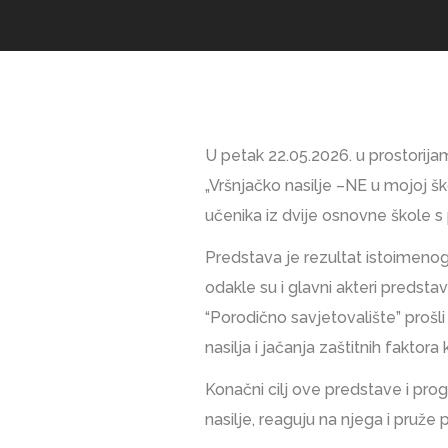
U petak 22.05.2026. u prostorija
„Vršnjačko nasilje –NE u mojoj šk
učenika iz dvije osnovne škole s 
Predstava je rezultat istoimenog 
odakle su i glavni akteri predsta
“Porodično savjetovalište” prošli
nasilja i jačanja zaštitnih faktora
Konačni cilj ove predstave i pro
nasilje, reaguju na njega i pruže