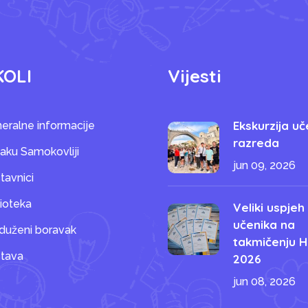
KOLI
Vijesti
Ekskurzija uč
eralne informacije
razreda
saku Samokovliji
jun 09, 2026
tavnici
lioteka
Veliki uspjeh
učenika na
duženi boravak
takmičenju H
tava
2026
jun 08, 2026