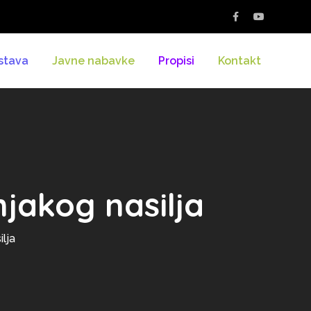
stava
Javne nabavke
Propisi
Kontakt
jakog nasilja
lja