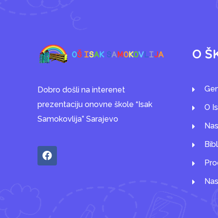
O Š
Gen
Dobro došli na interenet
prezentaciju onovne škole “Isak
O I
Samokovlija” Sarajevo
Nas
Bib
Pro
Nas