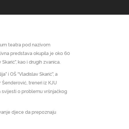
orum teatra pod nazivom
ktivna predstava okupila je oko 60
Skarić”, kao i drugih zvanica.
” i OŠ “Vladislav Skarić”, a
 Šenderović, treneri iz KJU
ja svijesti o problemu vršnjačkog
živanje djece da prepoznaju