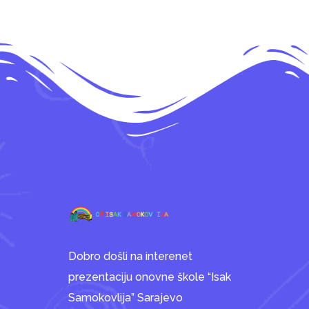
Dobro došli na interenet
prezentaciju onovne škole “Isak
Samokovlija” Sarajevo