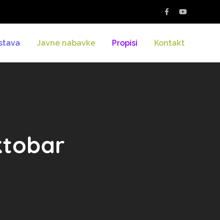
stava
Javne nabavke
Propisi
Kontakt
ktobar