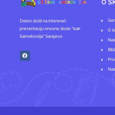
O Š
Gen
Dobro došli na interenet
prezentaciju onovne škole “Isak
O I
Samokovlija” Sarajevo
Nas
Bib
Pro
Nas