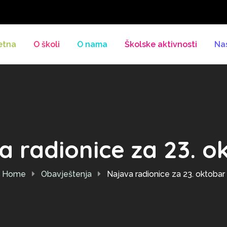
etna
O školi
O nama
Školske aktivnosti
Na
a radionice za 23. o
Home
Obavještenja
Najava radionice za 23. oktobar