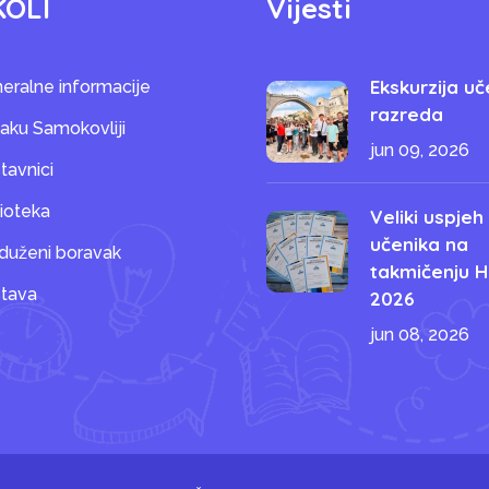
KOLI
Vijesti
Ekskurzija uč
eralne informacije
razreda
saku Samokovliji
jun 09, 2026
tavnici
lioteka
Veliki uspjeh
učenika na
duženi boravak
takmičenju H
tava
2026
jun 08, 2026