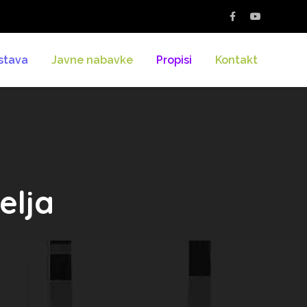
stava
Javne nabavke
Propisi
Kontakt
elja