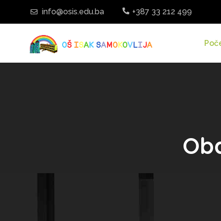
info@osis.edu.ba
+387 33 212 499
Poč
Oba