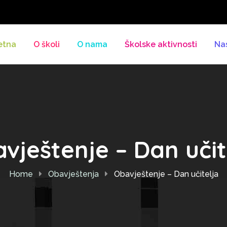
etna
O školi
O nama
Školske aktivnosti
Na
vještenje – Dan učit
Home
Obavještenja
Obavještenje – Dan učitelja