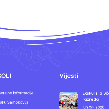
KOLI
Vijesti
Ekskurzija uč
eralne informacije
razreda
saku Samokovliji
jun 09, 2026