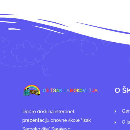
O Š
Gen
Dobro došli na interenet
prezentaciju onovne škole “Isak
O I
Samokovlija” Sarajevo