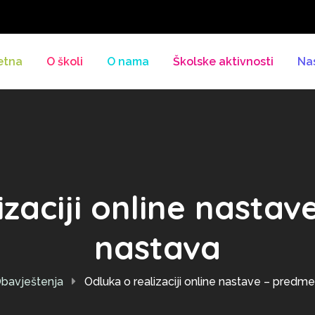
etna
O školi
O nama
Školske aktivnosti
Na
izaciji online nasta
nastava
bavještenja
Odluka o realizaciji online nastave – predm