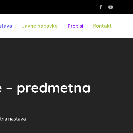
stava
Javne nabavke
Propisi
Kontakt
ve – predmetna
etna nastava