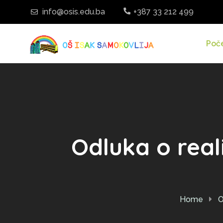
info@osis.edu.ba
+387 33 212 499
Poč
Odluka o real
Home
O