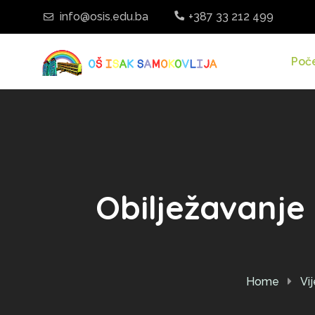
info@osis.edu.ba
+387 33 212 499
Poč
Obilježavanj
Home
Vij