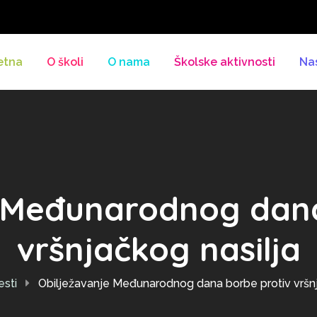
etna
O školi
O nama
Školske aktivnosti
Na
e Međunarodnog dana
vršnjačkog nasilja
esti
Obilježavanje Međunarodnog dana borbe protiv vršnj