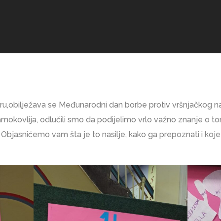
u,obilježava se Međunarodni dan borbe protiv vršnjačkog nas
mokovlija, odlučili smo da podijelimo vrlo važno znanje o tom
Objasnićemo vam šta je to nasilje, kako ga prepoznati i koje 