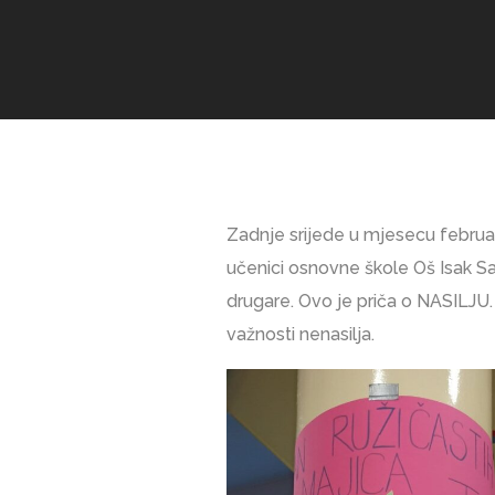
Zadnje srijede u mjesecu februar
učenici osnovne škole Oš Isak Sa
drugare. Ovo je priča o NASILJU. 
važnosti nenasilja.