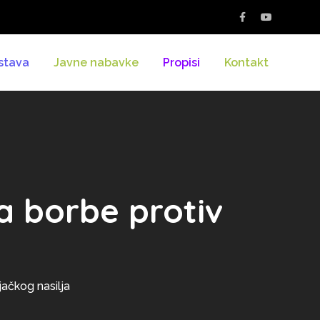
stava
Javne nabavke
Propisi
Kontakt
 borbe protiv
ačkog nasilja