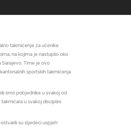
alno takmičenje za učenike
oima, na kojima je nastupilo oko
na Sarajevo. Time je ovo
 kantonalnih sportskih takmičenja
dobili smo pobjednike u svakoj od
 takmičara u svakoj disciplini
stvarili su sljedeći uspjeh: