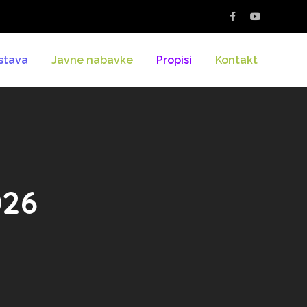
stava
Javne nabavke
Propisi
Kontakt
026