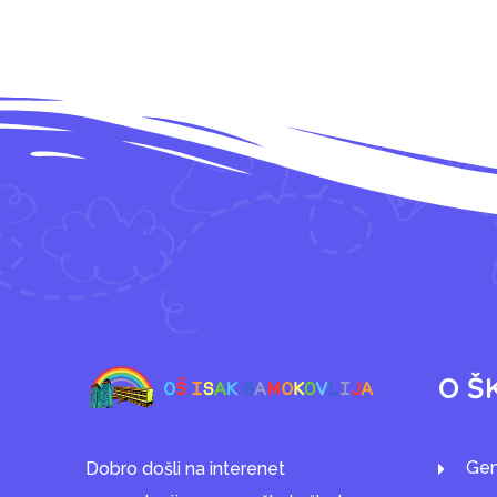
O Š
Gen
Dobro došli na interenet