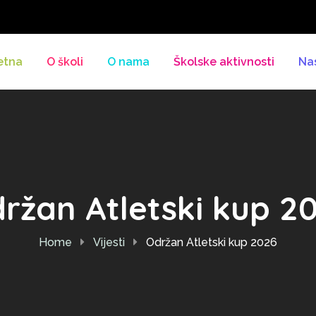
etna
O školi
O nama
Školske aktivnosti
Na
ržan Atletski kup 2
Home
Vijesti
Održan Atletski kup 2026