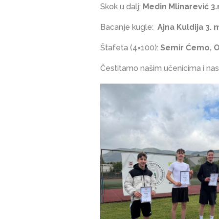
Skok u dalj:
Medin Mlinarević 3
Bacanje kugle:
Ajna Kuldija 3. 
Štafeta (4×100):
Semir Ćemo, Or
Čestitamo našim učenicima i nas