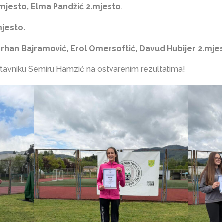
.mjesto, Elma Pandžić 2.mjesto
.
mjesto.
han Bajramović, Erol Omersoftić, Davud Hubijer 2.mje
tavniku Semiru Hamzić na ostvarenim rezultatima!