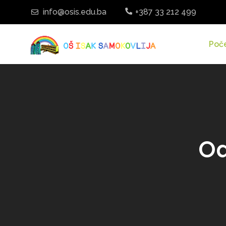
info@osis.edu.ba
+387 33 212 499
Poč
Od