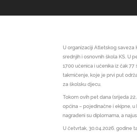
U organizaciji Atletskog saveza
srednjih i osnovnih škola KS. U 
1700 učenica i učenika iz čak 77 
takmičenje, koje je prvi put održ
za školsku djecu.
Tokom ovih pet dana (srijeda 22.4.
općina – pojedinačne i ekipne, u k
nagrađeni su diplomama, a najusp
U četvrtak, 30.04.2026. godine ta