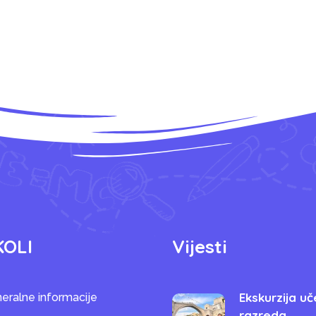
KOLI
Vijesti
Ekskurzija uč
eralne informacije
razreda