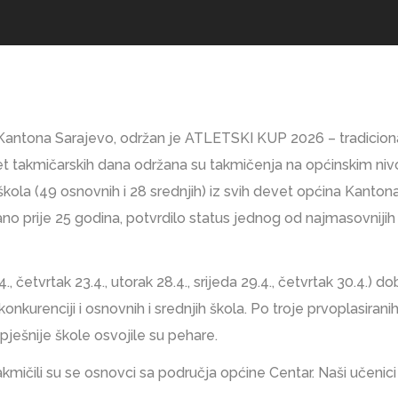
 Kantona Sarajevo, održan je ATLETSKI KUP 2026 – tradicion
pet takmičarskih dana održana su takmičenja na općinskim niv
škola (49 osnovnih i 28 srednjih) iz svih devet općina Kanto
ano prije 25 godina, potvrdilo status jednog od najmasovnijih
, četvrtak 23.4., utorak 28.4., srijeda 29.4., četvrtak 30.4.) 
onkurenciji i osnovnih i srednjih škola. Po troje prvoplasiranih
ješnije škole osvojile su pehare.
kmičili su se osnovci sa područja općine Centar. Naši učenici o