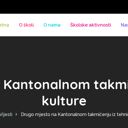
etna
O školi
O nama
Školske aktivnosti
Na
 Kantonalnom takmič
kulture
Vijesti
Drugo mjesto na Kantonalnom takmičenju iz tehni