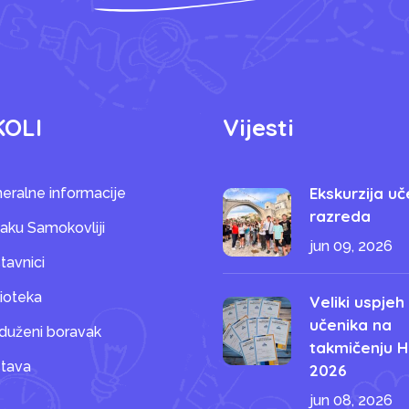
KOLI
Vijesti
Ekskurzija uč
eralne informacije
razreda
saku Samokovliji
jun 09, 2026
tavnici
lioteka
Veliki uspjeh
učenika na
duženi boravak
takmičenju H
tava
2026
jun 08, 2026