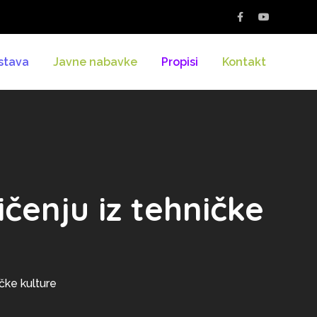
stava
Javne nabavke
Propisi
Kontakt
enju iz tehničke
čke kulture