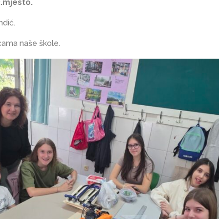
2.mjesto.
dić.
cama naše škole.