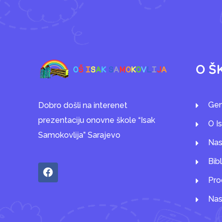
O Š
Gen
Dobro došli na interenet
prezentaciju onovne škole “Isak
O I
Samokovlija” Sarajevo
Nas
Bib
Pro
Nas