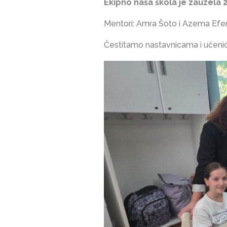
Ekipno naša škola je zauzela 
Mentori: Amra Šoto i Azema Efen
Čestitamo nastavnicama i učeni