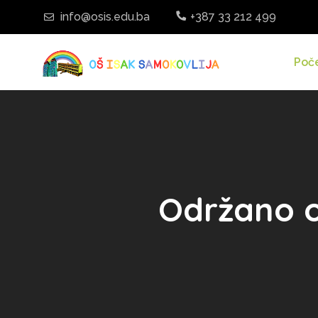
info@osis.edu.ba
+387 33 212 499
Poč
Održano op