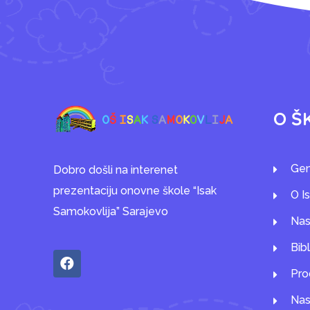
O Š
Gen
Dobro došli na interenet
prezentaciju onovne škole “Isak
O I
Samokovlija” Sarajevo
Nas
Bib
Pro
Nas