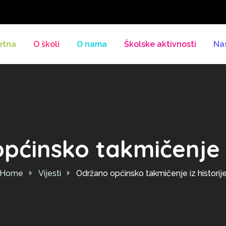
etna
O školi
O nama
Školske aktivnosti
Na
ćinsko takmičenje i
Home
Vijesti
Održano općinsko takmičenje iz historij