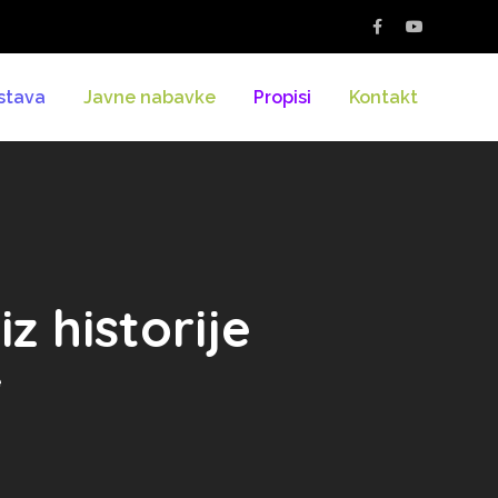
stava
Javne nabavke
Propisi
Kontakt
z historije
e