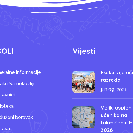
KOLI
Vijesti
Ekskurzija uč
eralne informacije
razreda
saku Samokovliji
jun 09, 2026
tavnici
lioteka
Veliki uspjeh
učenika na
duženi boravak
takmičenju H
tava
2026