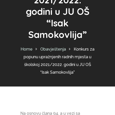
godini u JU OŠ
“Isak
Samokovlija”
Home
Obavještenja
Konkurs za
popunu upražnjenih radnih mjesta u
školskoj 2021/2022. godini u JU OŠ
“Isak Samokovlija”
Na osnovu člana 94. a u vezi sa