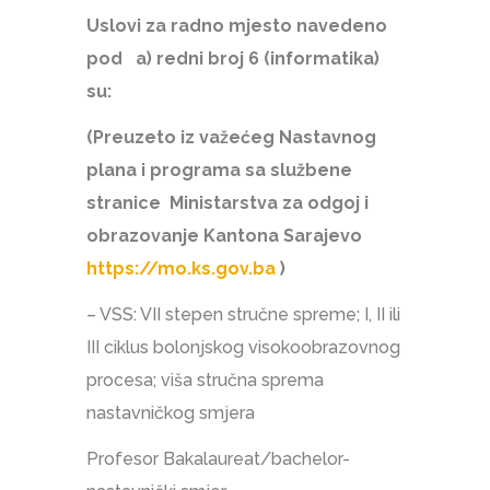
Uslovi za radno mjesto navedeno
pod a) redni broj 6 (informatika)
su:
(Preuzeto iz važećeg Nastavnog
plana i programa sa službene
stranice Ministarstva za odgoj i
obrazovanje Kantona Sarajevo
https://mo.ks.gov.ba
)
– VSS: VII stepen stručne spreme; I, II ili
III ciklus bolonjskog visokoobrazovnog
procesa; viša stručna sprema
nastavničkog smjera
Profesor Bakalaureat/bachelor-