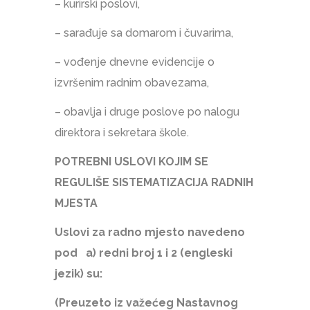
– kurirski poslovi,
– sarađuje sa domarom i čuvarima,
– vođenje dnevne evidencije o
izvršenim radnim obavezama,
– obavlja i druge poslove po nalogu
direktora i sekretara škole.
POTREBNI USLOVI KOJIM SE
REGULIŠE SISTEMATIZACIJA RADNIH
MJESTA
Uslovi za radno mjesto navedeno
pod a) redni broj 1 i 2 (engleski
jezik) su:
(Preuzeto iz važećeg Nastavnog