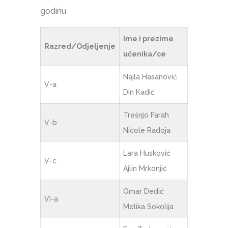
godinu
Ime i prezime
Razred/Odjeljenje
učenika/ce
Najla Hasanović
V-a
Din Kadić
Trešnjo Farah
V-b
Nicole Radoja
Lara Husković
V-c
Ajlin Mrkonjić
Omar Dedić
VI-a
Melika Sokolija