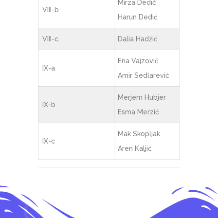
Mirza Dedić
VIII-b
Harun Dedić
VIII-c
Dalia Hadžić
Ena Vajzović
IX-a
Amir Sedlarević
Merjem Hubjer
IX-b
Esma Merzić
Mak Skopljak
IX-c
Aren Kaljić