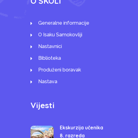
O ŠKOLI
Generalne informacije
O Isaku Samokovliji
Nastavnici
Biblioteka
Produženi boravak
Nastava
Vijesti
Ekskurzija učenika
8. razreda