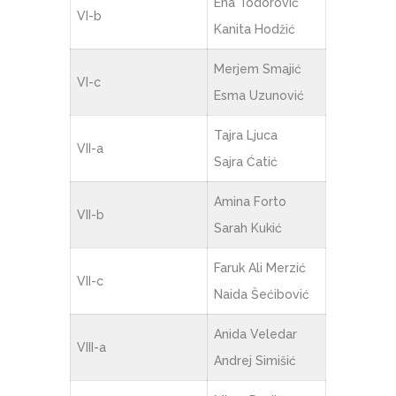
Ena Todorović
VI-b
Kanita Hodžić
Merjem Smajić
VI-c
Esma Uzunović
Tajra Ljuca
VII-a
Sajra Ćatić
Amina Forto
VII-b
Sarah Kukić
Faruk Ali Merzić
VII-c
Naida Šećibović
Anida Veledar
VIII-a
Andrej Simišić