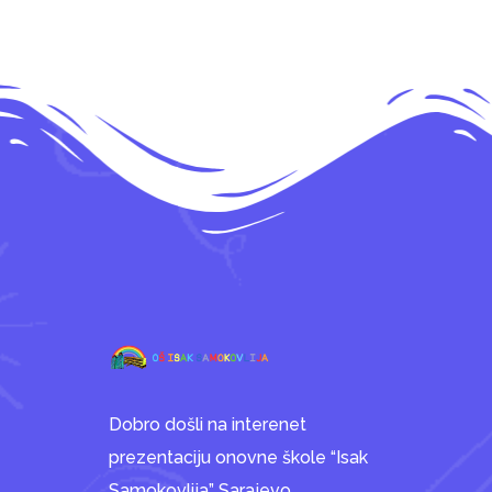
Dobro došli na interenet
prezentaciju onovne škole “Isak
Samokovlija” Sarajevo