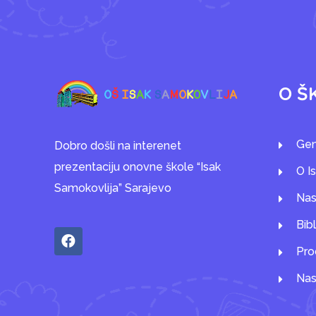
O Š
Gen
Dobro došli na interenet
prezentaciju onovne škole “Isak
O I
Samokovlija” Sarajevo
Nas
Bib
Pro
Nas