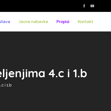
stava
Javne nabavke
Propisi
Kontakt
ljenjima 4.c i 1.b
c i 1.b