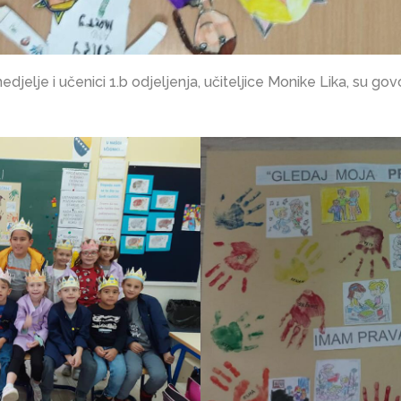
elje i učenici 1.b odjeljenja, učiteljice Monike Lika, su govori