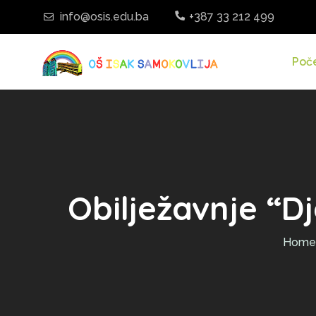
info@osis.edu.ba
+387 33 212 499
Poč
Obilježavnje “Dje
Home