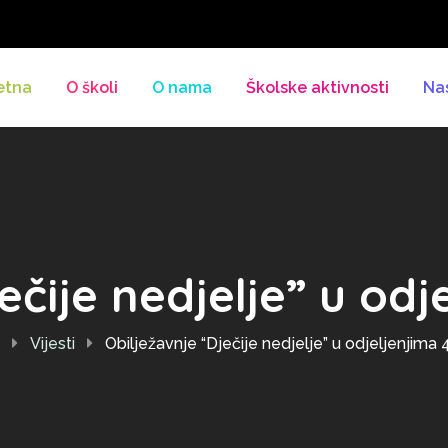
etna
O školi
O nama
Školske aktivnosti
Na
čije nedjelje” u odje
Vijesti
Obilježavnje “Dječije nedjelje” u odjeljenjima 4.