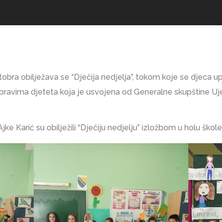
obra obilježava se “Dječija nedjelja”, tokom koje se djeca 
avima djeteta koja je usvojena od Generalne skupštine Uje
Ajke Karić su obilježili “Dječiju nedjelju” izložbom u holu škole