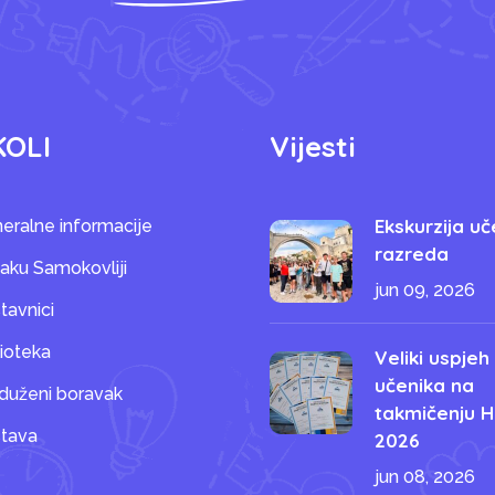
KOLI
Vijesti
Ekskurzija uč
eralne informacije
razreda
saku Samokovliji
jun 09, 2026
tavnici
lioteka
Veliki uspjeh
učenika na
duženi boravak
takmičenju H
tava
2026
jun 08, 2026