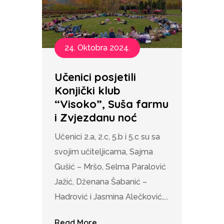
24. Oktobra 2024.
Učenici posjetili
Konjički klub
“Visoko”, Suša farmu
i Zvjezdanu noć
Učenici 2.a, 2.c, 5.b i 5.c su sa
svojim učiteljicama, Sajma
Gušić – Mršo, Selma Paralović
Jažić, Dženana Šabanić –
Hadrović i Jasmina Alečković,...
Read More