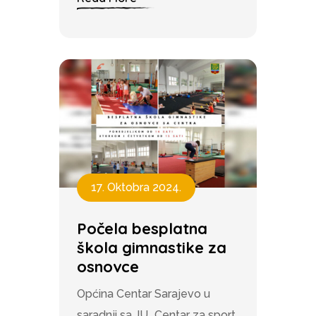
17. Oktobra 2024.
Počela besplatna
škola gimnastike za
osnovce
Općina Centar Sarajevo u
saradnji sa JU „Centar za sport