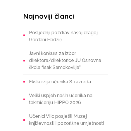
Najnoviji članci
Posljednji pozdrav našoj dragoj
Gordani Hadžić
Javni konkurs za izbor
direktora/direktorice JU Osnovna
škola “Isak Samokovlija”
Ekskurzija učenika 8. razreda
Veliki uspjeh naših učenika na
takmičenju HIPPO 2026
Učenici VIIc posjetili Muzej
književnosti i pozorišne umjetnosti