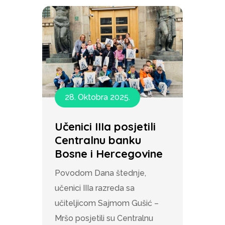
28. Oktobra 2025.
Učenici IIIa posjetili
Centralnu banku
Bosne i Hercegovine
Povodom Dana štednje,
učenici IIIa razreda sa
učiteljicom Sajmom Gušić –
Mršo posjetili su Centralnu