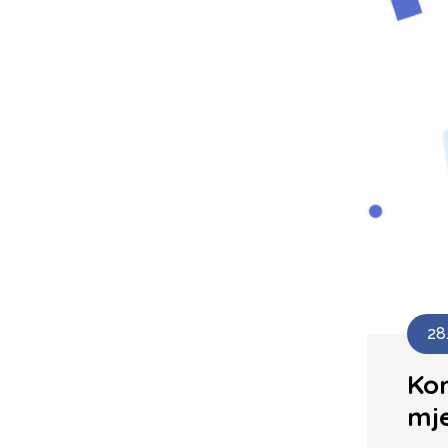
28
Ko
mj