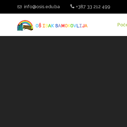
info@osis.edu.ba
+387 33 212 499
Poč