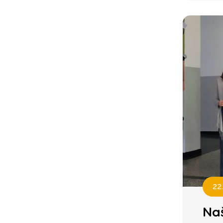
22
Naš