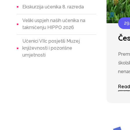
Ekskurzija učenika 8. razreda
Veliki uspjeh naših učenika na
29
takmičenju HIPPO 2026
Čes
Učenici VIIc posjetili Muzej
književnosti i pozorišne
Prema
umjetnosti
škols
nenas
Read