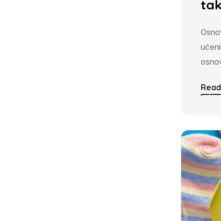
tak
Osnov
učeni
osnov
Read