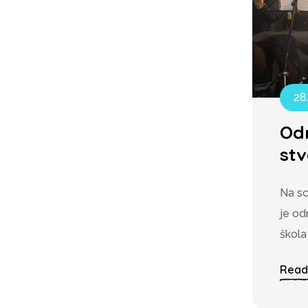
28
Odr
st
Na sc
je od
škola
Read