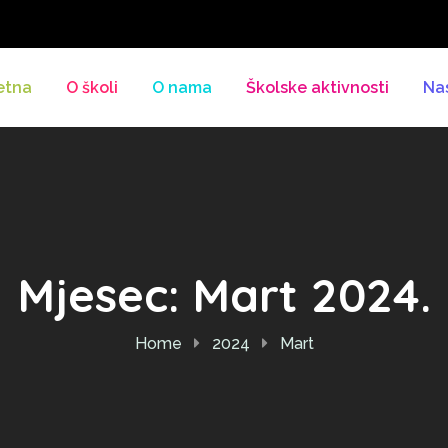
etna
O školi
O nama
Školske aktivnosti
Na
Mjesec:
Mart 2024.
Home
2024
Mart