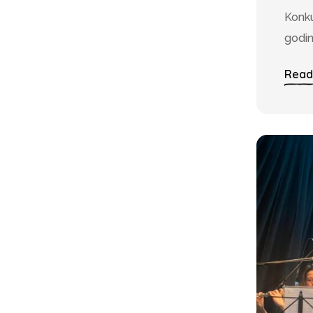
Konku
godin
Read