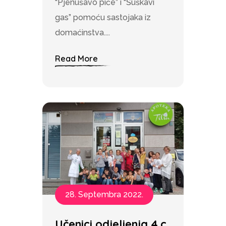
“Pjenušavo piće” i “Šuškavi
gas” pomoću sastojaka iz
domaćinstva....
Read More
28. Septembra 2022.
Učenici odjeljenja 4.c