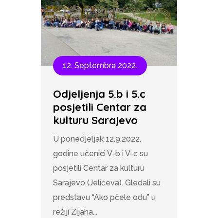
12. Septembra 2022.
Odjeljenja 5.b i 5.c
posjetili Centar za
kulturu Sarajevo
U ponedjeljak 12.9.2022.
godine učenici V-b i V-c su
posjetili Centar za kulturu
Sarajevo (Jelićeva). Gledali su
predstavu “Ako pčele odu” u
režiji Zijaha...