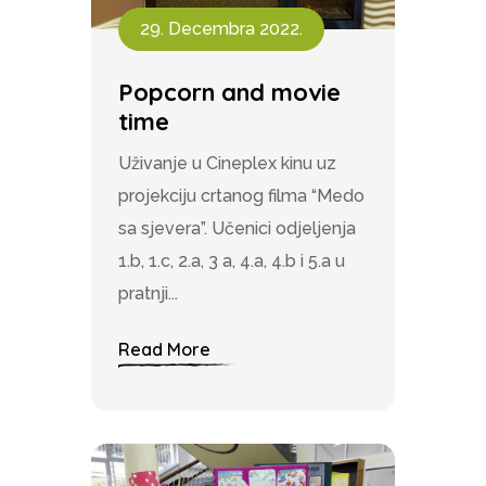
29. Decembra 2022.
Popcorn and movie
time
Uživanje u Cineplex kinu uz
projekciju crtanog filma “Medo
sa sjevera”. Učenici odjeljenja
1.b, 1.c, 2.a, 3 a, 4.a, 4.b i 5.a u
pratnji...
Read More