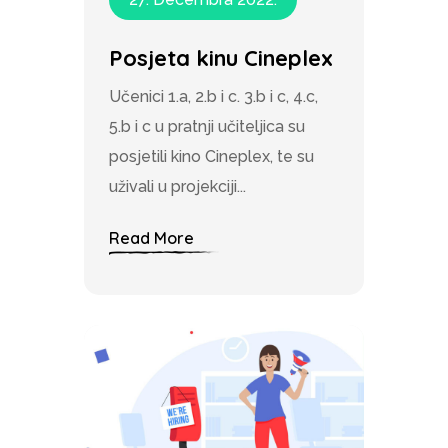
Posjeta kinu Cineplex
Učenici 1.a, 2.b i c. 3.b i c, 4.c,
5.b i c u pratnji učiteljica su
posjetili kino Cineplex, te su
uživali u projekciji...
Read More