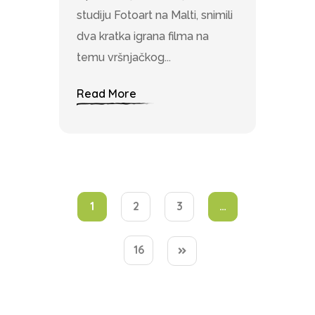
studiju Fotoart na Malti, snimili
dva kratka igrana filma na
temu vršnjačkog...
Read More
1
2
3
…
16