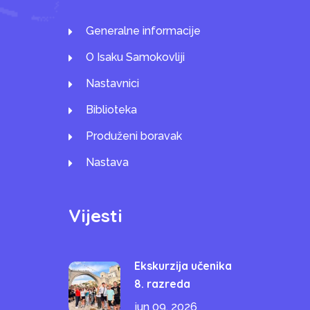
Generalne informacije
O Isaku Samokovliji
Nastavnici
Biblioteka
Produženi boravak
Nastava
Vijesti
Ekskurzija učenika
8. razreda
jun 09, 2026