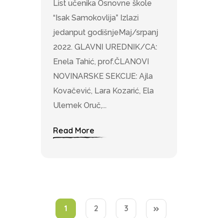
List učenika Osnovne škole
“Isak Samokovlija” Izlazi
jedanput godišnjeMaj/srpanj
2022. GLAVNI UREDNIK/CA:
Enela Tahić, prof.ČLANOVI
NOVINARSKE SEKCIJE: Ajla
Kovačević, Lara Kozarić, Ela
Ulemek Oruč,...
Read More
1
2
3