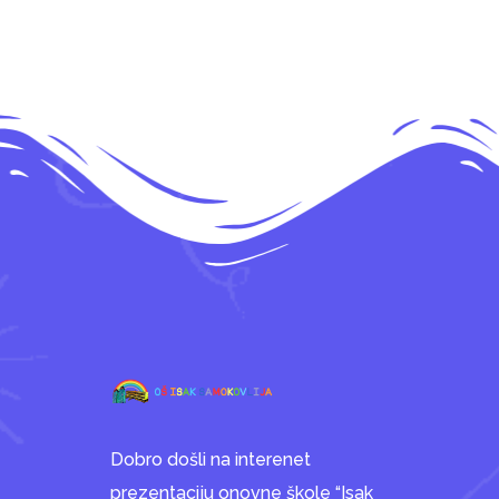
Dobro došli na interenet
prezentaciju onovne škole “Isak