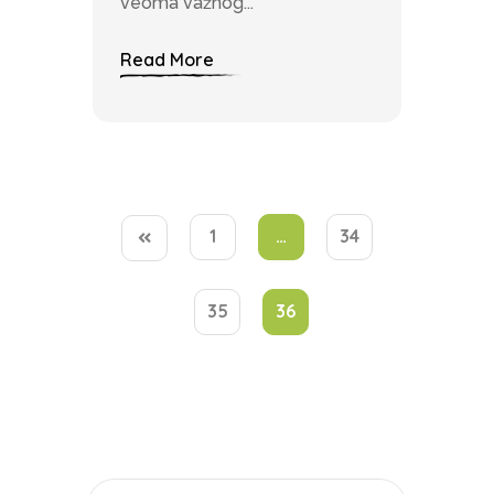
veoma važnog...
Read More
1
…
34
35
36