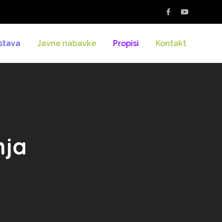
stava
Javne nabavke
Propisi
Kontakt
nja