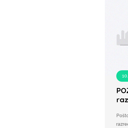
10
POZ
raz
Pošto
razre