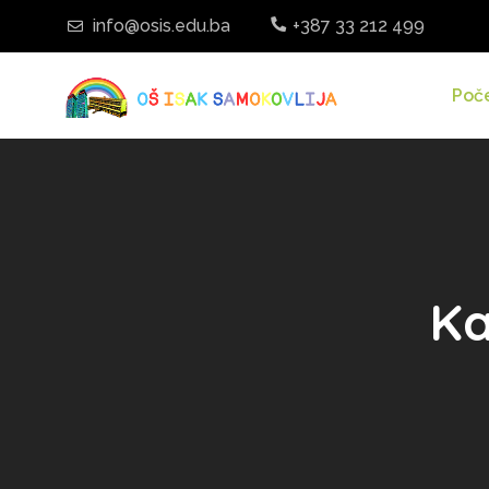
info@osis.edu.ba
+387 33 212 499
Poč
Ka