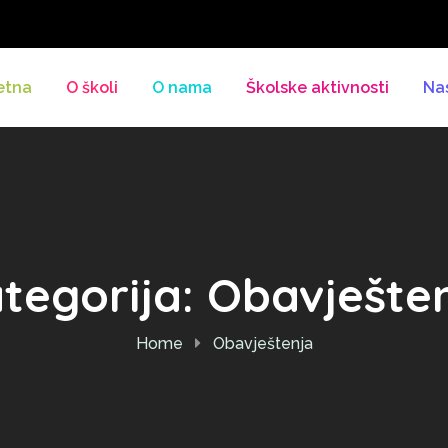
etna
O školi
O nama
Školske aktivnosti
Na
tegorija:
Obavješte
Home
Obavještenja