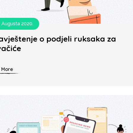
. Augusta 2020.
vještenje o podjeli ruksaka za
vačiće
 More