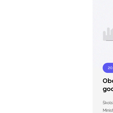
20
Oba
god
Škols
Minis